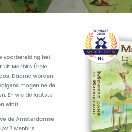
de voorbereiding het
uit Menhirs (hele
 bos. Daarna worden
rvolgens mogen beide
n. En wie de laatste
en wint!
n we de Amsterdamse
ipv 7 Menhirs.