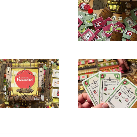
achef spel
Pizzachef bestelkaarten