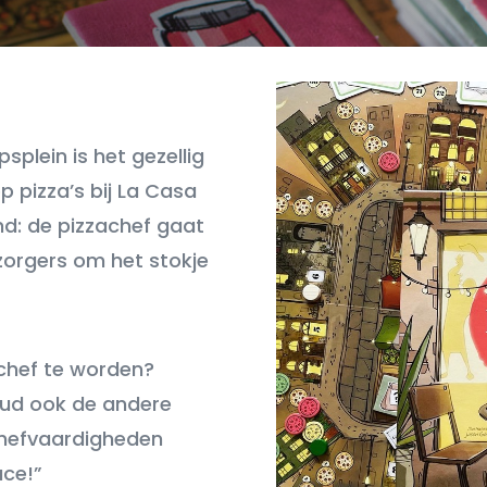
plein is het gezellig
p pizza’s bij La Casa
ond: de pizzachef gaat
ezorgers om het stokje
achef te worden?
oud ook de andere
 chefvaardigheden
ace!”